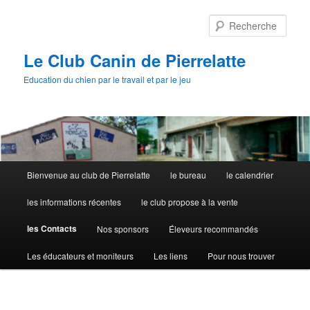
Aller
au
Rech
contenu
principal
Le Club Canin de Pierrelatte
Education du chien par le travail et par le jeu
Menu
Bienvenue au club de Pierrelatte
le bureau
le calendrier
principal
les informations récentes
le club propose à la vente
les Contacts
Nos sponsors
Éleveurs recommandés
Les éducateurs et moniteurs
Les liens
Pour nous trouver