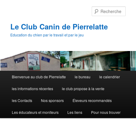
Aller
au
Rech
contenu
principal
Le Club Canin de Pierrelatte
Education du chien par le travail et par le jeu
Menu
Bienvenue au club de Pierrelatte
le bureau
le calendrier
principal
les informations récentes
le club propose à la vente
les Contacts
Nos sponsors
Éleveurs recommandés
Les éducateurs et moniteurs
Les liens
Pour nous trouver