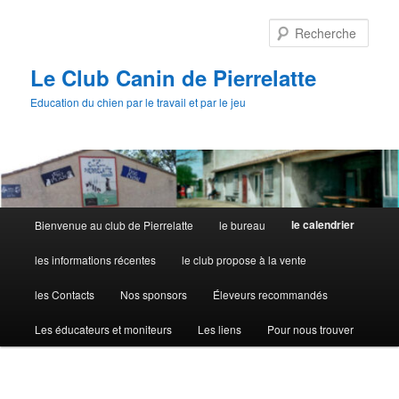
Aller
au
Rech
contenu
principal
Le Club Canin de Pierrelatte
Education du chien par le travail et par le jeu
Menu
le calendrier
Bienvenue au club de Pierrelatte
le bureau
principal
les informations récentes
le club propose à la vente
les Contacts
Nos sponsors
Éleveurs recommandés
Les éducateurs et moniteurs
Les liens
Pour nous trouver