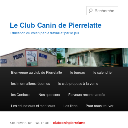
Aller
Aller
au
au
Rech
contenu
contenu
principal
secondaire
Le Club Canin de Pierrelatte
Education du chien par le travail et par le jeu
Menu
Bienvenue au club de Pierrelatte
le bureau
le calendrier
principal
les informations récentes
le club propose à la vente
les Contacts
Nos sponsors
Éleveurs recommandés
Les éducateurs et moniteurs
Les liens
Pour nous trouver
clubcaninpierrelatte
ARCHIVES DE L’AUTEUR :